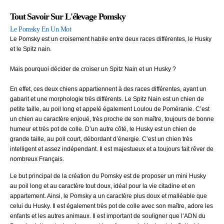
Tout Savoir Sur L'élevage Pomsky​
Le Pomsky En Un Mot
Le Pomsky est un croisement habile entre deux races différentes, le Husky
et le Spitz nain.
Mais pourquoi décider de croiser un Spitz Nain et un Husky ?
En effet, ces deux chiens appartiennent à des races différentes, ayant un
gabarit et une morphologie très différents. Le Spitz Nain est un chien de
petite taille, au poil long et appelé également Loulou de Poméranie. C’est
un chien au caractère enjoué, très proche de son maître, toujours de bonne
humeur et très pot de colle. D’un autre côté, le Husky est un chien de
grande taille, au poil court, débordant d’énergie. C’est un chien très
intelligent et assez indépendant. Il est majestueux et a toujours fait rêver de
nombreux Français.
Le but principal de la création du Pomsky est de proposer un mini Husky
au poil long et au caractère tout doux, idéal pour la vie citadine et en
appartement. Ainsi, le Pomsky a un caractère plus doux et malléable que
celui du Husky. Il est également très pot de colle avec son maître, adore les
enfants et les autres animaux. Il est important de souligner que l’ADN du