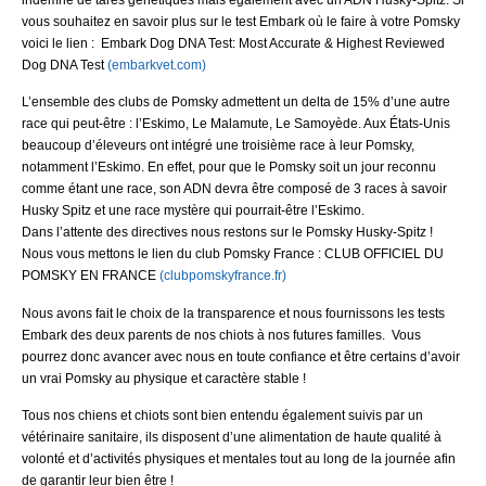
indemne de tares génétiques mais également avec un ADN Husky-Spitz. Si
vous souhaitez en savoir plus sur le test Embark où le faire à votre Pomsky
voici le lien : Embark Dog DNA Test: Most Accurate & Highest Reviewed
Dog DNA Test
(embarkvet.com)
L’ensemble des clubs de Pomsky admettent un delta de 15% d’une autre
race qui peut-être : l’Eskimo, Le Malamute, Le Samoyède. Aux États-Unis
beaucoup d’éleveurs ont intégré une troisième race à leur Pomsky,
notamment l’Eskimo. En effet, pour que le Pomsky soit un jour reconnu
comme étant une race, son ADN devra être composé de 3 races à savoir
Husky Spitz et une race mystère qui pourrait-être l’Eskimo.
Dans l’attente des directives nous restons sur le Pomsky Husky-Spitz !
Nous vous mettons le lien du club Pomsky France : CLUB OFFICIEL DU
POMSKY EN FRANCE
(clubpomskyfrance.fr)
Nous avons fait le choix de la transparence et nous fournissons les tests
Embark des deux parents de nos chiots à nos futures familles. Vous
pourrez donc avancer avec nous en toute confiance et être certains d’avoir
un vrai Pomsky au physique et caractère stable !
Tous nos chiens et chiots sont bien entendu également suivis par un
vétérinaire sanitaire, ils disposent d’une alimentation de haute qualité à
volonté et d’activités physiques et mentales tout au long de la journée afin
de garantir leur bien être !