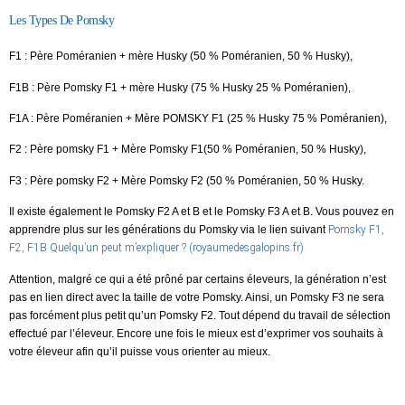
Les Types De Pomsky
F1 : Père Poméranien + mère Husky (50 % Poméranien, 50 % Husky),
F1B : Père Pomsky F1 + mère Husky (75 % Husky 25 % Poméranien),
F1A : Père Poméranien + Mère POMSKY F1 (25 % Husky 75 % Poméranien),
F2 : Père pomsky F1 + Mère Pomsky F1(50 % Poméranien, 50 % Husky),
F3 : Père pomsky F2 + Mère Pomsky F2 (50 % Poméranien, 50 % Husky.
Il existe également le Pomsky F2 A et B et le Pomsky F3 A et B. Vous pouvez en
apprendre plus sur les générations du Pomsky via le lien suivant
Pomsky F1,
F2, F1B Quelqu’un peut m’expliquer ? (royaumedesgalopins.fr)
Attention
, malgré ce qui a été prôné par certains éleveurs, la génération n’est
pas en lien direct avec la taille de votre Pomsky. Ainsi, un Pomsky F3 ne sera
pas forcément plus petit qu’un Pomsky F2. Tout dépend du travail de sélection
effectué par l’éleveur. Encore une fois le mieux est d’exprimer vos souhaits à
votre éleveur afin qu’il puisse vous orienter au mieux.