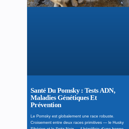
Santé Du Pomsky : Tests ADN,
Maladies Génétiques Et
Prévention
Le Pomsky est globalement une race robuste.
Croisement entre deux races primitives — le Husky
Sibérien et le Spitz Nain — il bénéficie d’une bonne