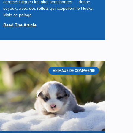
caractéristiques les plus séduisantes — dense,
soyeux, avec des reflets qui rappellent le Husky.
Mais ce pelage
Read The Article
ANIMAUX DE COMPAGNIE