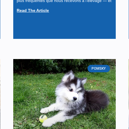
plus fréquentes que nous recevons à l’élevage — et
Read The Article
POMSKY